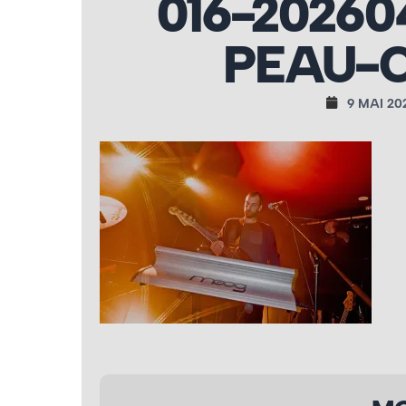
016-20260
PEAU-C
9 MAI 20