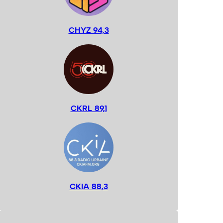
CHYZ 94,3
CKRL 89,1
CKIA 88,3