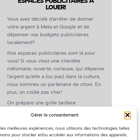
ESPACES PUBLICITAIRES À
LOUER!
Vous avez décidé d’arrêter de donner
votre argent à Meta et Google et de
dépenser vos budgets publicitaires
localement?
Nos espaces publicitaires sont là pour
vous! Si vous visez une clientèle
mélomane, ouverte, curieuse, qui dépense
l’argent qu’elle a (ou pas) dans la culture,
nous sommes un partenaire de choix. En
plus, on coûte pas cher!
On prépare une grille tarifaire
intéressante et on vous revient.
Gérer le consentement
(Oui, on va avoir des tarifs spéciaux pour
r les meilleures expériences, nous utilisons des technologies telles
vous, les artistes!)
moins pour stocker et/ou accéder aux informations des appareils.