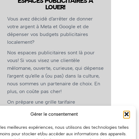
ESPACES PUBLICITAIRES À
LOUER!
Vous avez décidé d’arrêter de donner
votre argent à Meta et Google et de
dépenser vos budgets publicitaires
localement?
Nos espaces publicitaires sont là pour
vous! Si vous visez une clientèle
mélomane, ouverte, curieuse, qui dépense
l’argent qu’elle a (ou pas) dans la culture,
nous sommes un partenaire de choix. En
plus, on coûte pas cher!
On prépare une grille tarifaire
intéressante et on vous revient.
Gérer le consentement
(Oui, on va avoir des tarifs spéciaux pour
r les meilleures expériences, nous utilisons des technologies telles
vous, les artistes!)
moins pour stocker et/ou accéder aux informations des appareils.