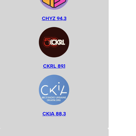
CHYZ 94,3
CKRL 89,1
CKIA 88,3