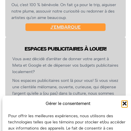
Oui, c’est 100 % bénévole. On fait ça pour le trip, aiguiser
notre plume, assouvir notre curiosité ou redonner à des
artistes qu’on aime beaucoup.
J’EMBARQUE
ESPACES PUBLICITAIRES À LOUER!
Vous avez décidé d’arrêter de donner votre argent à
Meta et Google et de dépenser vos budgets publicitaires
localement?
Nos espaces publicitaires sont là pour vous! Si vous visez
une clientèle mélomane, ouverte, curieuse, qui dépense
l’argent qu’elle a (ou pas) dans la culture, nous sommes
un partenaire de choix. En plus, on coûte pas cher!
Gérer le consentement
On prépare une grille tarifaire intéressante et on vous
revient.
Pour offrir les meilleures expériences, nous utilisons des
technologies telles que les témoins pour stocker et/ou accéder
(Oui, on va avoir des tarifs spéciaux pour vous, les
aux informations des appareils. Le fait de consentir à ces
artistes!)