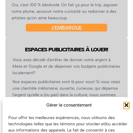
Oui, c’est 100 % bénévole. On fait ça pour le trip, aiguiser
notre plume, assouvir notre curiosité ou redonner à des
artistes qu’on aime beaucoup.
J’EMBARQUE
ESPACES PUBLICITAIRES À LOUER!
Vous avez décidé d’arrêter de donner votre argent à
Meta et Google et de dépenser vos budgets publicitaires
localement?
Nos espaces publicitaires sont là pour vous! Si vous visez
une clientèle mélomane, ouverte, curieuse, qui dépense
l’argent qu’elle a (ou pas) dans la culture, nous sommes
un partenaire de choix. En plus, on coûte pas cher!
Gérer le consentement
On prépare une grille tarifaire intéressante et on vous
revient.
Pour offrir les meilleures expériences, nous utilisons des
technologies telles que les témoins pour stocker et/ou accéder
(Oui, on va avoir des tarifs spéciaux pour vous, les
aux informations des appareils. Le fait de consentir à ces
artistes!)