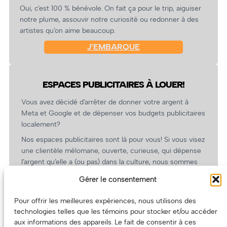
Oui, c’est 100 % bénévole. On fait ça pour le trip, aiguiser
notre plume, assouvir notre curiosité ou redonner à des
artistes qu’on aime beaucoup.
J’EMBARQUE
ESPACES PUBLICITAIRES À LOUER!
Vous avez décidé d’arrêter de donner votre argent à
Meta et Google et de dépenser vos budgets publicitaires
localement?
Nos espaces publicitaires sont là pour vous! Si vous visez
une clientèle mélomane, ouverte, curieuse, qui dépense
l’argent qu’elle a (ou pas) dans la culture, nous sommes
un partenaire de choix. En plus, on coûte pas cher!
Gérer le consentement
On prépare une grille tarifaire intéressante et on vous
revient.
Pour offrir les meilleures expériences, nous utilisons des
technologies telles que les témoins pour stocker et/ou accéder
(Oui, on va avoir des tarifs spéciaux pour vous, les
aux informations des appareils. Le fait de consentir à ces
artistes!)