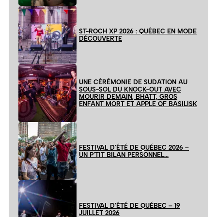
ST-ROCH XP 2026 : QUÉBEC EN MODE
DÉCOUVERTE
UNE CÉRÉMONIE DE SUDATION AU
SOUS-SOL DU KNOCK-OUT AVEC
MOURIR DEMAIN, BHATT, GROS
ENFANT MORT ET APPLE OF BASILISK
FESTIVAL D’ÉTÉ DE QUÉBEC 2026 –
UN P’TIT BILAN PERSONNEL…
FESTIVAL D’ÉTÉ DE QUÉBEC – 19
JUILLET 2026