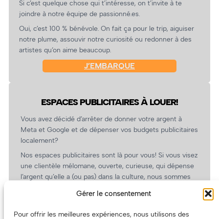
Si c’est quelque chose qui t’intéresse, on t’invite à te
joindre à notre équipe de passionné.es.
Oui, c’est 100 % bénévole. On fait ça pour le trip, aiguiser
notre plume, assouvir notre curiosité ou redonner à des
artistes qu’on aime beaucoup.
J’EMBARQUE
ESPACES PUBLICITAIRES À LOUER!
Vous avez décidé d’arrêter de donner votre argent à
Meta et Google et de dépenser vos budgets publicitaires
localement?
Nos espaces publicitaires sont là pour vous! Si vous visez
une clientèle mélomane, ouverte, curieuse, qui dépense
l’argent qu’elle a (ou pas) dans la culture, nous sommes
un partenaire de choix. En plus, on coûte pas cher!
Gérer le consentement
On prépare une grille tarifaire intéressante et on vous
revient.
Pour offrir les meilleures expériences, nous utilisons des