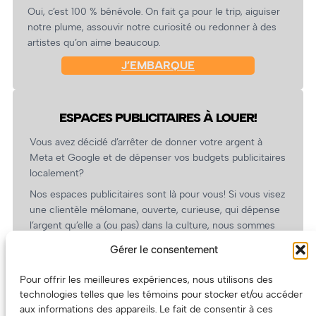
Oui, c’est 100 % bénévole. On fait ça pour le trip, aiguiser
notre plume, assouvir notre curiosité ou redonner à des
artistes qu’on aime beaucoup.
J’EMBARQUE
ESPACES PUBLICITAIRES À LOUER!
Vous avez décidé d’arrêter de donner votre argent à
Meta et Google et de dépenser vos budgets publicitaires
localement?
Nos espaces publicitaires sont là pour vous! Si vous visez
une clientèle mélomane, ouverte, curieuse, qui dépense
l’argent qu’elle a (ou pas) dans la culture, nous sommes
un partenaire de choix. En plus, on coûte pas cher!
Gérer le consentement
On prépare une grille tarifaire intéressante et on vous
revient.
Pour offrir les meilleures expériences, nous utilisons des
technologies telles que les témoins pour stocker et/ou accéder
(Oui, on va avoir des tarifs spéciaux pour vous, les
aux informations des appareils. Le fait de consentir à ces
artistes!)