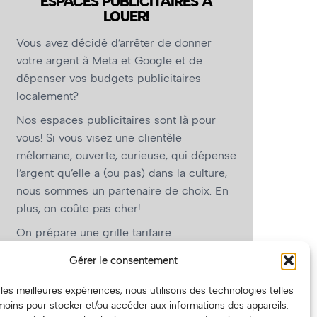
ESPACES PUBLICITAIRES À
LOUER!
Vous avez décidé d’arrêter de donner
votre argent à Meta et Google et de
dépenser vos budgets publicitaires
localement?
Nos espaces publicitaires sont là pour
vous! Si vous visez une clientèle
mélomane, ouverte, curieuse, qui dépense
l’argent qu’elle a (ou pas) dans la culture,
nous sommes un partenaire de choix. En
plus, on coûte pas cher!
On prépare une grille tarifaire
intéressante et on vous revient.
Gérer le consentement
(Oui, on va avoir des tarifs spéciaux pour
r les meilleures expériences, nous utilisons des technologies telles
vous, les artistes!)
moins pour stocker et/ou accéder aux informations des appareils.