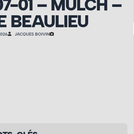
07-01 – MULCH –
 BEAULIEU
2026
JACQUES BOIVIN