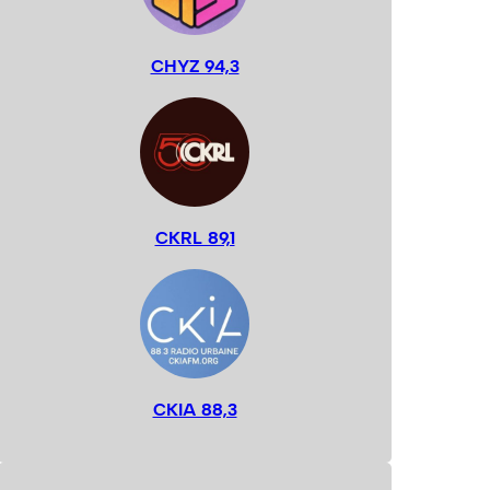
CHYZ 94,3
CKRL 89,1
CKIA 88,3