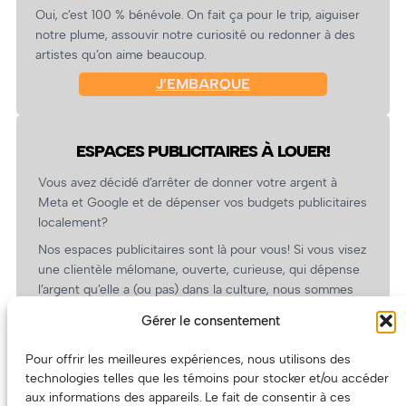
Oui, c’est 100 % bénévole. On fait ça pour le trip, aiguiser
notre plume, assouvir notre curiosité ou redonner à des
artistes qu’on aime beaucoup.
J’EMBARQUE
ESPACES PUBLICITAIRES À LOUER!
Vous avez décidé d’arrêter de donner votre argent à
Meta et Google et de dépenser vos budgets publicitaires
localement?
Nos espaces publicitaires sont là pour vous! Si vous visez
une clientèle mélomane, ouverte, curieuse, qui dépense
l’argent qu’elle a (ou pas) dans la culture, nous sommes
un partenaire de choix. En plus, on coûte pas cher!
Gérer le consentement
On prépare une grille tarifaire intéressante et on vous
revient.
Pour offrir les meilleures expériences, nous utilisons des
technologies telles que les témoins pour stocker et/ou accéder
(Oui, on va avoir des tarifs spéciaux pour vous, les
aux informations des appareils. Le fait de consentir à ces
artistes!)