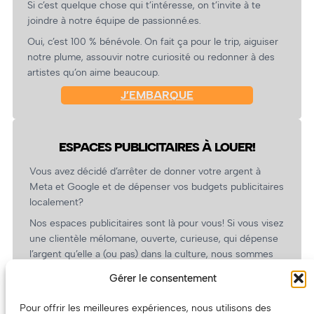
Si c’est quelque chose qui t’intéresse, on t’invite à te
joindre à notre équipe de passionné.es.
Oui, c’est 100 % bénévole. On fait ça pour le trip, aiguiser
notre plume, assouvir notre curiosité ou redonner à des
artistes qu’on aime beaucoup.
J’EMBARQUE
ESPACES PUBLICITAIRES À LOUER!
Vous avez décidé d’arrêter de donner votre argent à
Meta et Google et de dépenser vos budgets publicitaires
localement?
Nos espaces publicitaires sont là pour vous! Si vous visez
une clientèle mélomane, ouverte, curieuse, qui dépense
l’argent qu’elle a (ou pas) dans la culture, nous sommes
un partenaire de choix. En plus, on coûte pas cher!
Gérer le consentement
On prépare une grille tarifaire intéressante et on vous
revient.
Pour offrir les meilleures expériences, nous utilisons des