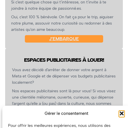
Si c’est quelque chose qui t’intéresse, on t’invite à te
joindre à notre équipe de passionné.es.
Oui, c’est 100 % bénévole. On fait ça pour le trip, aiguiser
notre plume, assouvir notre curiosité ou redonner à des
artistes qu’on aime beaucoup.
J’EMBARQUE
ESPACES PUBLICITAIRES À LOUER!
Vous avez décidé d’arrêter de donner votre argent à
Meta et Google et de dépenser vos budgets publicitaires
localement?
Nos espaces publicitaires sont là pour vous! Si vous visez
une clientèle mélomane, ouverte, curieuse, qui dépense
l’argent qu’elle a (ou pas) dans la culture, nous sommes
un partenaire de choix. En plus, on coûte pas cher!
Gérer le consentement
On prépare une grille tarifaire intéressante et on vous
revient.
Pour offrir les meilleures expériences, nous utilisons des