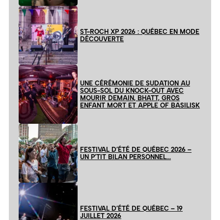
ST-ROCH XP 2026 : QUÉBEC EN MODE
DÉCOUVERTE
UNE CÉRÉMONIE DE SUDATION AU
SOUS-SOL DU KNOCK-OUT AVEC
MOURIR DEMAIN, BHATT, GROS
ENFANT MORT ET APPLE OF BASILISK
FESTIVAL D’ÉTÉ DE QUÉBEC 2026 –
UN P’TIT BILAN PERSONNEL…
FESTIVAL D’ÉTÉ DE QUÉBEC – 19
JUILLET 2026