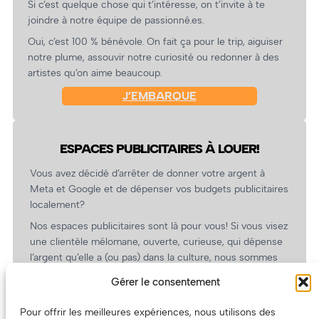
Si c’est quelque chose qui t’intéresse, on t’invite à te
joindre à notre équipe de passionné.es.
Oui, c’est 100 % bénévole. On fait ça pour le trip, aiguiser
notre plume, assouvir notre curiosité ou redonner à des
artistes qu’on aime beaucoup.
J’EMBARQUE
ESPACES PUBLICITAIRES À LOUER!
Vous avez décidé d’arrêter de donner votre argent à
Meta et Google et de dépenser vos budgets publicitaires
localement?
Nos espaces publicitaires sont là pour vous! Si vous visez
une clientèle mélomane, ouverte, curieuse, qui dépense
l’argent qu’elle a (ou pas) dans la culture, nous sommes
un partenaire de choix. En plus, on coûte pas cher!
Gérer le consentement
On prépare une grille tarifaire intéressante et on vous
revient.
Pour offrir les meilleures expériences, nous utilisons des