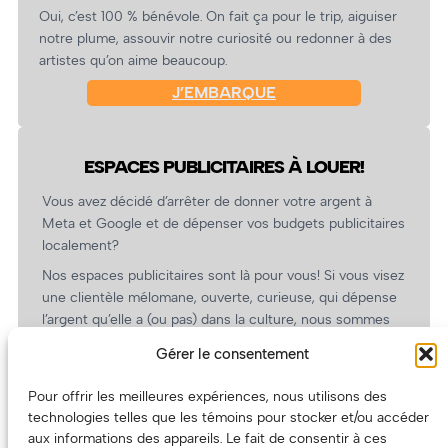
Oui, c’est 100 % bénévole. On fait ça pour le trip, aiguiser
notre plume, assouvir notre curiosité ou redonner à des
artistes qu’on aime beaucoup.
J’EMBARQUE
ESPACES PUBLICITAIRES À LOUER!
Vous avez décidé d’arrêter de donner votre argent à
Meta et Google et de dépenser vos budgets publicitaires
localement?
Nos espaces publicitaires sont là pour vous! Si vous visez
une clientèle mélomane, ouverte, curieuse, qui dépense
l’argent qu’elle a (ou pas) dans la culture, nous sommes
un partenaire de choix. En plus, on coûte pas cher!
Gérer le consentement
On prépare une grille tarifaire intéressante et on vous
revient.
Pour offrir les meilleures expériences, nous utilisons des
technologies telles que les témoins pour stocker et/ou accéder
(Oui, on va avoir des tarifs spéciaux pour vous, les
aux informations des appareils. Le fait de consentir à ces
artistes!)