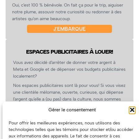
Oui, c’est 100 % bénévole. On fait ça pour le trip, aiguiser
notre plume, assouvir notre curiosité ou redonner à des
artistes qu’on aime beaucoup.
J’EMBARQUE
ESPACES PUBLICITAIRES À LOUER!
Vous avez décidé d’arrêter de donner votre argent à
Meta et Google et de dépenser vos budgets publicitaires
localement?
Nos espaces publicitaires sont là pour vous! Si vous visez
une clientèle mélomane, ouverte, curieuse, qui dépense
l’argent qu’elle a (ou pas) dans la culture, nous sommes
un partenaire de choix. En plus, on coûte pas cher!
Gérer le consentement
On prépare une grille tarifaire intéressante et on vous
revient.
Pour offrir les meilleures expériences, nous utilisons des
technologies telles que les témoins pour stocker et/ou accéder
(Oui, on va avoir des tarifs spéciaux pour vous, les
aux informations des appareils. Le fait de consentir à ces
artistes!)