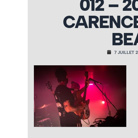
012 – 2
CARENCE
BE
7 JUILLET 