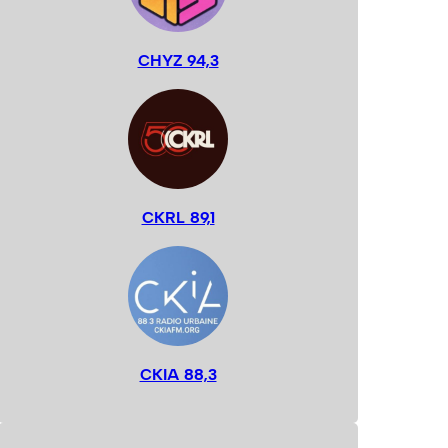
CHYZ 94,3
CKRL 89,1
CKIA 88,3