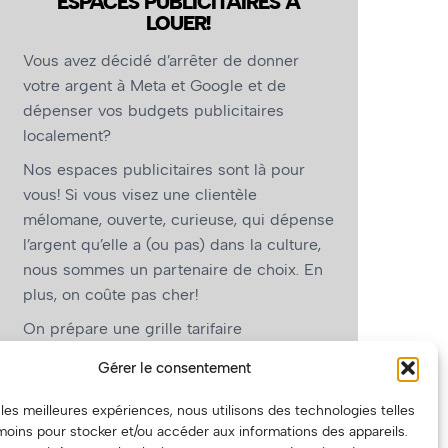
ESPACES PUBLICITAIRES À
LOUER!
Vous avez décidé d’arrêter de donner
votre argent à Meta et Google et de
dépenser vos budgets publicitaires
localement?
Nos espaces publicitaires sont là pour
vous! Si vous visez une clientèle
mélomane, ouverte, curieuse, qui dépense
l’argent qu’elle a (ou pas) dans la culture,
nous sommes un partenaire de choix. En
plus, on coûte pas cher!
On prépare une grille tarifaire
intéressante et on vous revient.
Gérer le consentement
(Oui, on va avoir des tarifs spéciaux pour
r les meilleures expériences, nous utilisons des technologies telles
vous, les artistes!)
moins pour stocker et/ou accéder aux informations des appareils.