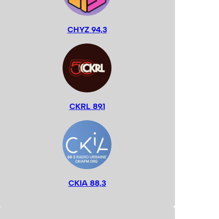
CHYZ 94,3
CKRL 89,1
CKIA 88,3