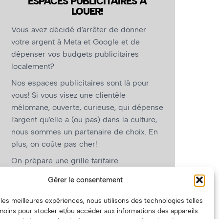
ESPACES PUBLICITAIRES À
LOUER!
Vous avez décidé d’arrêter de donner
votre argent à Meta et Google et de
dépenser vos budgets publicitaires
localement?
Nos espaces publicitaires sont là pour
vous! Si vous visez une clientèle
mélomane, ouverte, curieuse, qui dépense
l’argent qu’elle a (ou pas) dans la culture,
nous sommes un partenaire de choix. En
plus, on coûte pas cher!
On prépare une grille tarifaire
intéressante et on vous revient.
Gérer le consentement
(Oui, on va avoir des tarifs spéciaux pour
r les meilleures expériences, nous utilisons des technologies telles
vous, les artistes!)
moins pour stocker et/ou accéder aux informations des appareils.