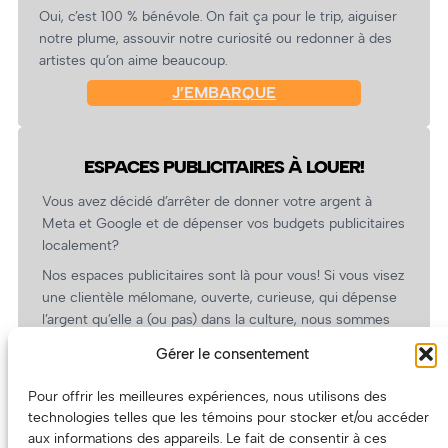
Oui, c’est 100 % bénévole. On fait ça pour le trip, aiguiser
notre plume, assouvir notre curiosité ou redonner à des
artistes qu’on aime beaucoup.
J’EMBARQUE
ESPACES PUBLICITAIRES À LOUER!
Vous avez décidé d’arrêter de donner votre argent à
Meta et Google et de dépenser vos budgets publicitaires
localement?
Nos espaces publicitaires sont là pour vous! Si vous visez
une clientèle mélomane, ouverte, curieuse, qui dépense
l’argent qu’elle a (ou pas) dans la culture, nous sommes
un partenaire de choix. En plus, on coûte pas cher!
Gérer le consentement
On prépare une grille tarifaire intéressante et on vous
revient.
Pour offrir les meilleures expériences, nous utilisons des
technologies telles que les témoins pour stocker et/ou accéder
(Oui, on va avoir des tarifs spéciaux pour vous, les
aux informations des appareils. Le fait de consentir à ces
artistes!)