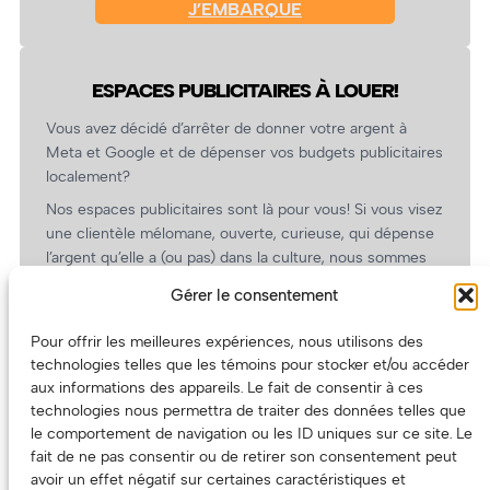
J’EMBARQUE
ESPACES PUBLICITAIRES À LOUER!
Vous avez décidé d’arrêter de donner votre argent à
Meta et Google et de dépenser vos budgets publicitaires
localement?
Nos espaces publicitaires sont là pour vous! Si vous visez
une clientèle mélomane, ouverte, curieuse, qui dépense
l’argent qu’elle a (ou pas) dans la culture, nous sommes
un partenaire de choix. En plus, on coûte pas cher!
Gérer le consentement
On prépare une grille tarifaire intéressante et on vous
revient.
Pour offrir les meilleures expériences, nous utilisons des
technologies telles que les témoins pour stocker et/ou accéder
(Oui, on va avoir des tarifs spéciaux pour vous, les
aux informations des appareils. Le fait de consentir à ces
artistes!)
technologies nous permettra de traiter des données telles que
le comportement de navigation ou les ID uniques sur ce site. Le
fait de ne pas consentir ou de retirer son consentement peut
avoir un effet négatif sur certaines caractéristiques et