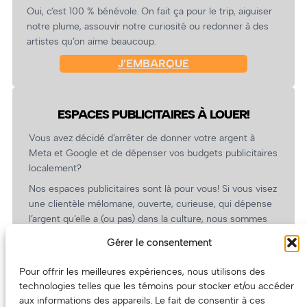
Oui, c’est 100 % bénévole. On fait ça pour le trip, aiguiser
notre plume, assouvir notre curiosité ou redonner à des
artistes qu’on aime beaucoup.
J’EMBARQUE
ESPACES PUBLICITAIRES À LOUER!
Vous avez décidé d’arrêter de donner votre argent à
Meta et Google et de dépenser vos budgets publicitaires
localement?
Nos espaces publicitaires sont là pour vous! Si vous visez
une clientèle mélomane, ouverte, curieuse, qui dépense
l’argent qu’elle a (ou pas) dans la culture, nous sommes
un partenaire de choix. En plus, on coûte pas cher!
Gérer le consentement
On prépare une grille tarifaire intéressante et on vous
revient.
Pour offrir les meilleures expériences, nous utilisons des
technologies telles que les témoins pour stocker et/ou accéder
(Oui, on va avoir des tarifs spéciaux pour vous, les
aux informations des appareils. Le fait de consentir à ces
artistes!)