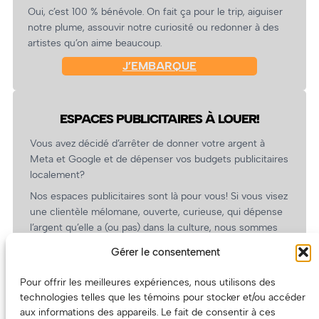
Oui, c’est 100 % bénévole. On fait ça pour le trip, aiguiser
notre plume, assouvir notre curiosité ou redonner à des
artistes qu’on aime beaucoup.
J’EMBARQUE
ESPACES PUBLICITAIRES À LOUER!
Vous avez décidé d’arrêter de donner votre argent à
Meta et Google et de dépenser vos budgets publicitaires
localement?
Nos espaces publicitaires sont là pour vous! Si vous visez
une clientèle mélomane, ouverte, curieuse, qui dépense
l’argent qu’elle a (ou pas) dans la culture, nous sommes
un partenaire de choix. En plus, on coûte pas cher!
Gérer le consentement
On prépare une grille tarifaire intéressante et on vous
revient.
Pour offrir les meilleures expériences, nous utilisons des
technologies telles que les témoins pour stocker et/ou accéder
(Oui, on va avoir des tarifs spéciaux pour vous, les
aux informations des appareils. Le fait de consentir à ces
artistes!)