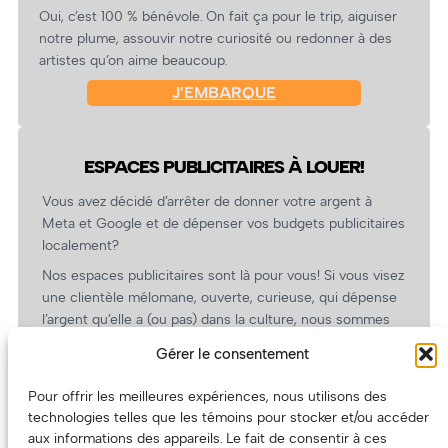
Oui, c’est 100 % bénévole. On fait ça pour le trip, aiguiser
notre plume, assouvir notre curiosité ou redonner à des
artistes qu’on aime beaucoup.
J’EMBARQUE
ESPACES PUBLICITAIRES À LOUER!
Vous avez décidé d’arrêter de donner votre argent à
Meta et Google et de dépenser vos budgets publicitaires
localement?
Nos espaces publicitaires sont là pour vous! Si vous visez
une clientèle mélomane, ouverte, curieuse, qui dépense
l’argent qu’elle a (ou pas) dans la culture, nous sommes
un partenaire de choix. En plus, on coûte pas cher!
Gérer le consentement
On prépare une grille tarifaire intéressante et on vous
revient.
Pour offrir les meilleures expériences, nous utilisons des
technologies telles que les témoins pour stocker et/ou accéder
(Oui, on va avoir des tarifs spéciaux pour vous, les
aux informations des appareils. Le fait de consentir à ces
artistes!)