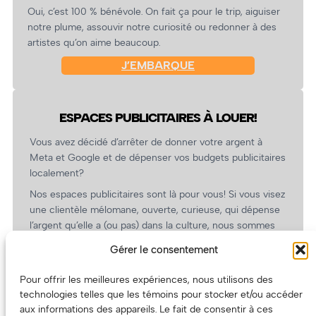
Oui, c’est 100 % bénévole. On fait ça pour le trip, aiguiser
notre plume, assouvir notre curiosité ou redonner à des
artistes qu’on aime beaucoup.
J’EMBARQUE
ESPACES PUBLICITAIRES À LOUER!
Vous avez décidé d’arrêter de donner votre argent à
Meta et Google et de dépenser vos budgets publicitaires
localement?
Nos espaces publicitaires sont là pour vous! Si vous visez
une clientèle mélomane, ouverte, curieuse, qui dépense
l’argent qu’elle a (ou pas) dans la culture, nous sommes
un partenaire de choix. En plus, on coûte pas cher!
Gérer le consentement
On prépare une grille tarifaire intéressante et on vous
revient.
Pour offrir les meilleures expériences, nous utilisons des
technologies telles que les témoins pour stocker et/ou accéder
(Oui, on va avoir des tarifs spéciaux pour vous, les
aux informations des appareils. Le fait de consentir à ces
artistes!)