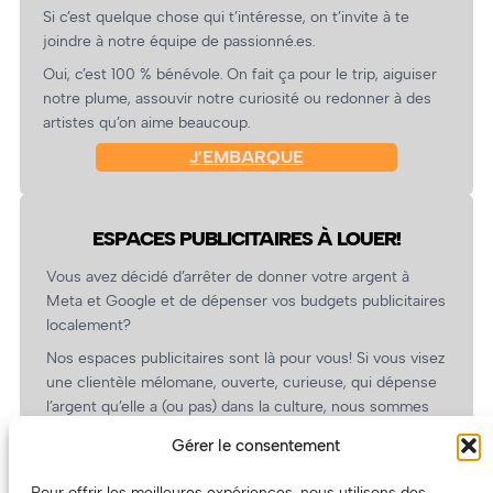
Si c’est quelque chose qui t’intéresse, on t’invite à te
joindre à notre équipe de passionné.es.
Oui, c’est 100 % bénévole. On fait ça pour le trip, aiguiser
notre plume, assouvir notre curiosité ou redonner à des
artistes qu’on aime beaucoup.
J’EMBARQUE
ESPACES PUBLICITAIRES À LOUER!
Vous avez décidé d’arrêter de donner votre argent à
Meta et Google et de dépenser vos budgets publicitaires
localement?
Nos espaces publicitaires sont là pour vous! Si vous visez
une clientèle mélomane, ouverte, curieuse, qui dépense
l’argent qu’elle a (ou pas) dans la culture, nous sommes
un partenaire de choix. En plus, on coûte pas cher!
Gérer le consentement
On prépare une grille tarifaire intéressante et on vous
revient.
Pour offrir les meilleures expériences, nous utilisons des