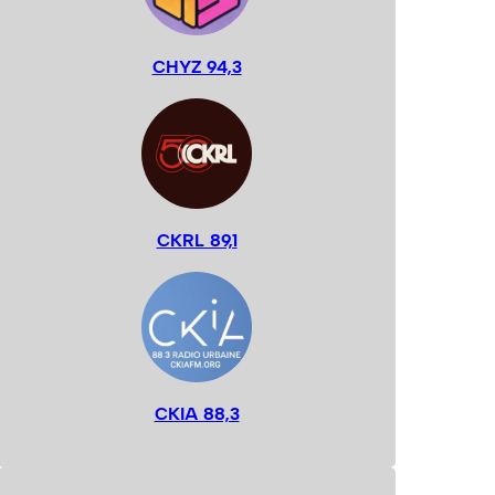
CHYZ 94,3
CKRL 89,1
CKIA 88,3