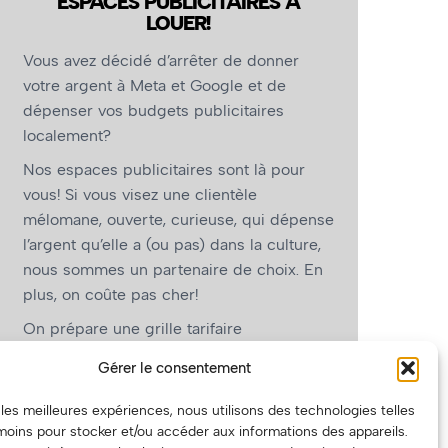
ESPACES PUBLICITAIRES À
LOUER!
Vous avez décidé d’arrêter de donner
votre argent à Meta et Google et de
dépenser vos budgets publicitaires
localement?
Nos espaces publicitaires sont là pour
vous! Si vous visez une clientèle
mélomane, ouverte, curieuse, qui dépense
l’argent qu’elle a (ou pas) dans la culture,
nous sommes un partenaire de choix. En
plus, on coûte pas cher!
On prépare une grille tarifaire
intéressante et on vous revient.
Gérer le consentement
(Oui, on va avoir des tarifs spéciaux pour
r les meilleures expériences, nous utilisons des technologies telles
vous, les artistes!)
moins pour stocker et/ou accéder aux informations des appareils.