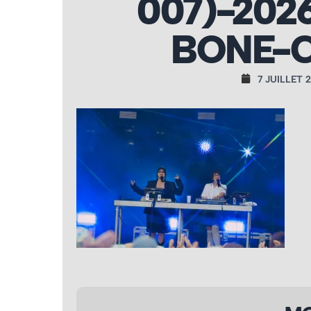
007)-202
BONE-C
7 JUILLET 