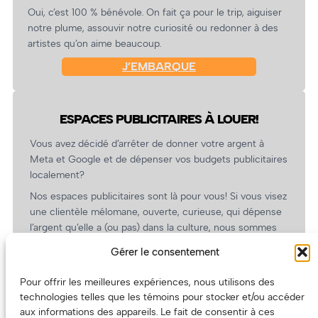
Oui, c’est 100 % bénévole. On fait ça pour le trip, aiguiser
notre plume, assouvir notre curiosité ou redonner à des
artistes qu’on aime beaucoup.
J’EMBARQUE
ESPACES PUBLICITAIRES À LOUER!
Vous avez décidé d’arrêter de donner votre argent à
Meta et Google et de dépenser vos budgets publicitaires
localement?
Nos espaces publicitaires sont là pour vous! Si vous visez
une clientèle mélomane, ouverte, curieuse, qui dépense
l’argent qu’elle a (ou pas) dans la culture, nous sommes
un partenaire de choix. En plus, on coûte pas cher!
Gérer le consentement
On prépare une grille tarifaire intéressante et on vous
revient.
Pour offrir les meilleures expériences, nous utilisons des
technologies telles que les témoins pour stocker et/ou accéder
(Oui, on va avoir des tarifs spéciaux pour vous, les
aux informations des appareils. Le fait de consentir à ces
artistes!)