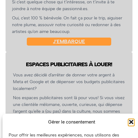
Si c’est quelque chose qui t’intéresse, on t’invite à te
joindre à notre équipe de passionné.es.
Oui, c’est 100 % bénévole. On fait ça pour le trip, aiguiser
notre plume, assouvir notre curiosité ou redonner à des
artistes qu’on aime beaucoup.
J’EMBARQUE
ESPACES PUBLICITAIRES À LOUER!
Vous avez décidé d’arrêter de donner votre argent à
Meta et Google et de dépenser vos budgets publicitaires
localement?
Nos espaces publicitaires sont là pour vous! Si vous visez
une clientèle mélomane, ouverte, curieuse, qui dépense
l’argent qu’elle a (ou pas) dans la culture, nous sommes
un partenaire de choix. En plus, on coûte pas cher!
Gérer le consentement
On prépare une grille tarifaire intéressante et on vous
revient.
Pour offrir les meilleures expériences, nous utilisons des