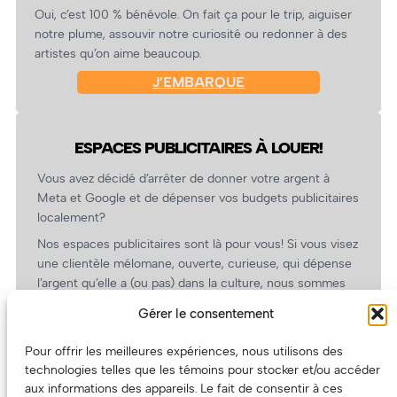
Oui, c’est 100 % bénévole. On fait ça pour le trip, aiguiser
notre plume, assouvir notre curiosité ou redonner à des
artistes qu’on aime beaucoup.
J’EMBARQUE
ESPACES PUBLICITAIRES À LOUER!
Vous avez décidé d’arrêter de donner votre argent à
Meta et Google et de dépenser vos budgets publicitaires
localement?
Nos espaces publicitaires sont là pour vous! Si vous visez
une clientèle mélomane, ouverte, curieuse, qui dépense
l’argent qu’elle a (ou pas) dans la culture, nous sommes
un partenaire de choix. En plus, on coûte pas cher!
Gérer le consentement
On prépare une grille tarifaire intéressante et on vous
revient.
Pour offrir les meilleures expériences, nous utilisons des
technologies telles que les témoins pour stocker et/ou accéder
(Oui, on va avoir des tarifs spéciaux pour vous, les
aux informations des appareils. Le fait de consentir à ces
artistes!)