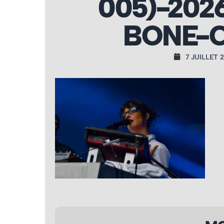
005)-202
BONE-C
7 JUILLET 