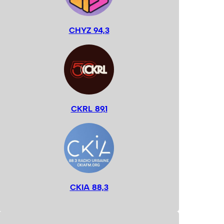
CHYZ 94,3
CKRL 89,1
CKIA 88,3