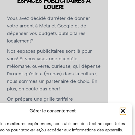
ESPACES PUBLICITAIRES À
LOUER!
Vous avez décidé d’arrêter de donner
votre argent à Meta et Google et de
dépenser vos budgets publicitaires
localement?
Nos espaces publicitaires sont là pour
vous! Si vous visez une clientèle
mélomane, ouverte, curieuse, qui dépense
l’argent qu’elle a (ou pas) dans la culture,
nous sommes un partenaire de choix. En
plus, on coûte pas cher!
On prépare une grille tarifaire
intéressante et on vous revient.
Gérer le consentement
(Oui, on va avoir des tarifs spéciaux pour
r les meilleures expériences, nous utilisons des technologies telles
vous, les artistes!)
moins pour stocker et/ou accéder aux informations des appareils.