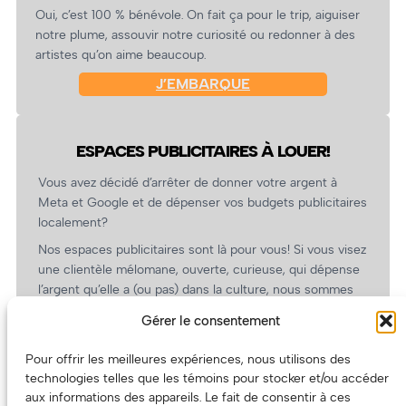
Oui, c’est 100 % bénévole. On fait ça pour le trip, aiguiser
notre plume, assouvir notre curiosité ou redonner à des
artistes qu’on aime beaucoup.
J’EMBARQUE
ESPACES PUBLICITAIRES À LOUER!
Vous avez décidé d’arrêter de donner votre argent à
Meta et Google et de dépenser vos budgets publicitaires
localement?
Nos espaces publicitaires sont là pour vous! Si vous visez
une clientèle mélomane, ouverte, curieuse, qui dépense
l’argent qu’elle a (ou pas) dans la culture, nous sommes
un partenaire de choix. En plus, on coûte pas cher!
Gérer le consentement
On prépare une grille tarifaire intéressante et on vous
revient.
Pour offrir les meilleures expériences, nous utilisons des
technologies telles que les témoins pour stocker et/ou accéder
(Oui, on va avoir des tarifs spéciaux pour vous, les
aux informations des appareils. Le fait de consentir à ces
artistes!)