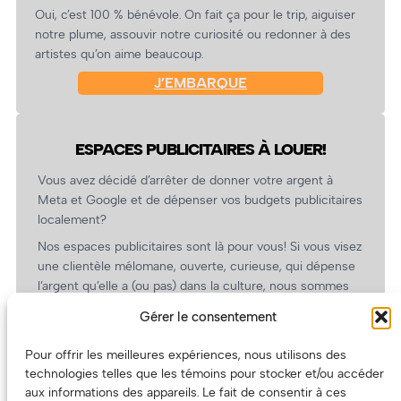
Oui, c’est 100 % bénévole. On fait ça pour le trip, aiguiser
notre plume, assouvir notre curiosité ou redonner à des
artistes qu’on aime beaucoup.
J’EMBARQUE
ESPACES PUBLICITAIRES À LOUER!
Vous avez décidé d’arrêter de donner votre argent à
Meta et Google et de dépenser vos budgets publicitaires
localement?
Nos espaces publicitaires sont là pour vous! Si vous visez
une clientèle mélomane, ouverte, curieuse, qui dépense
l’argent qu’elle a (ou pas) dans la culture, nous sommes
un partenaire de choix. En plus, on coûte pas cher!
Gérer le consentement
On prépare une grille tarifaire intéressante et on vous
revient.
Pour offrir les meilleures expériences, nous utilisons des
technologies telles que les témoins pour stocker et/ou accéder
(Oui, on va avoir des tarifs spéciaux pour vous, les
aux informations des appareils. Le fait de consentir à ces
artistes!)