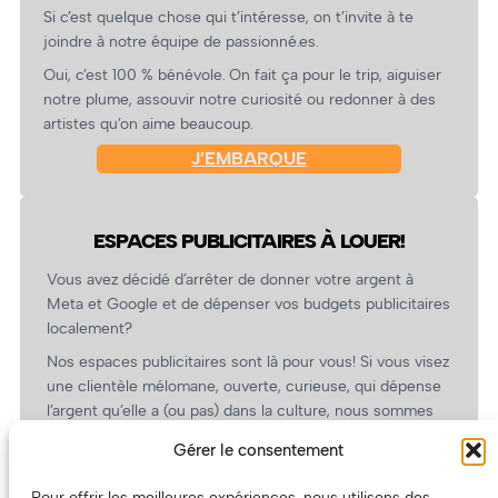
Si c’est quelque chose qui t’intéresse, on t’invite à te
joindre à notre équipe de passionné.es.
Oui, c’est 100 % bénévole. On fait ça pour le trip, aiguiser
notre plume, assouvir notre curiosité ou redonner à des
artistes qu’on aime beaucoup.
J’EMBARQUE
ESPACES PUBLICITAIRES À LOUER!
Vous avez décidé d’arrêter de donner votre argent à
Meta et Google et de dépenser vos budgets publicitaires
localement?
Nos espaces publicitaires sont là pour vous! Si vous visez
une clientèle mélomane, ouverte, curieuse, qui dépense
l’argent qu’elle a (ou pas) dans la culture, nous sommes
un partenaire de choix. En plus, on coûte pas cher!
Gérer le consentement
On prépare une grille tarifaire intéressante et on vous
revient.
Pour offrir les meilleures expériences, nous utilisons des