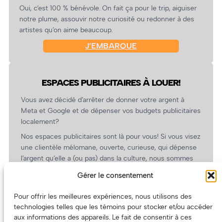
Oui, c’est 100 % bénévole. On fait ça pour le trip, aiguiser
notre plume, assouvir notre curiosité ou redonner à des
artistes qu’on aime beaucoup.
J’EMBARQUE
ESPACES PUBLICITAIRES À LOUER!
Vous avez décidé d’arrêter de donner votre argent à
Meta et Google et de dépenser vos budgets publicitaires
localement?
Nos espaces publicitaires sont là pour vous! Si vous visez
une clientèle mélomane, ouverte, curieuse, qui dépense
l’argent qu’elle a (ou pas) dans la culture, nous sommes
un partenaire de choix. En plus, on coûte pas cher!
Gérer le consentement
On prépare une grille tarifaire intéressante et on vous
revient.
Pour offrir les meilleures expériences, nous utilisons des
technologies telles que les témoins pour stocker et/ou accéder
(Oui, on va avoir des tarifs spéciaux pour vous, les
aux informations des appareils. Le fait de consentir à ces
artistes!)