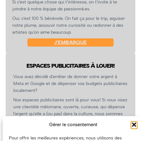
Si c’est quelque chose qui t’intéresse, on t’invite à te
joindre à notre équipe de passionné.es.
Oui, c’est 100 % bénévole. On fait ça pour le trip, aiguiser
notre plume, assouvir notre curiosité ou redonner à des
artistes qu’on aime beaucoup.
J’EMBARQUE
ESPACES PUBLICITAIRES À LOUER!
Vous avez décidé d’arrêter de donner votre argent à
Meta et Google et de dépenser vos budgets publicitaires
localement?
Nos espaces publicitaires sont là pour vous! Si vous visez
une clientèle mélomane, ouverte, curieuse, qui dépense
l’argent qu’elle a (ou pas) dans la culture, nous sommes
un partenaire de choix. En plus, on coûte pas cher!
Gérer le consentement
On prépare une grille tarifaire intéressante et on vous
revient.
Pour offrir les meilleures expériences, nous utilisons des