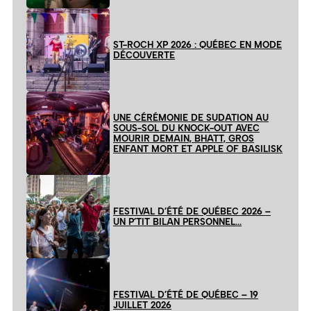
ST-ROCH XP 2026 : QUÉBEC EN MODE
DÉCOUVERTE
UNE CÉRÉMONIE DE SUDATION AU
SOUS-SOL DU KNOCK-OUT AVEC
MOURIR DEMAIN, BHATT, GROS
ENFANT MORT ET APPLE OF BASILISK
FESTIVAL D’ÉTÉ DE QUÉBEC 2026 –
UN P’TIT BILAN PERSONNEL…
FESTIVAL D’ÉTÉ DE QUÉBEC – 19
JUILLET 2026