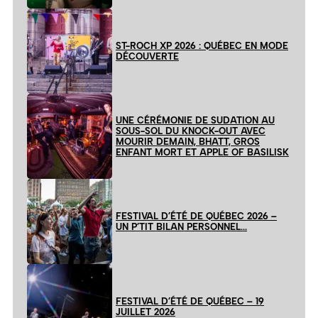
ST-ROCH XP 2026 : QUÉBEC EN MODE
DÉCOUVERTE
UNE CÉRÉMONIE DE SUDATION AU
SOUS-SOL DU KNOCK-OUT AVEC
MOURIR DEMAIN, BHATT, GROS
ENFANT MORT ET APPLE OF BASILISK
FESTIVAL D’ÉTÉ DE QUÉBEC 2026 –
UN P’TIT BILAN PERSONNEL…
FESTIVAL D’ÉTÉ DE QUÉBEC – 19
JUILLET 2026