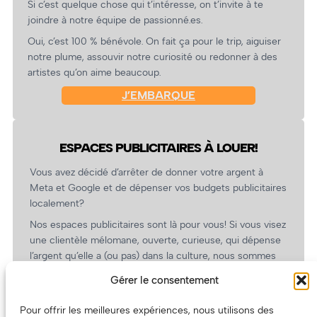
Si c’est quelque chose qui t’intéresse, on t’invite à te
joindre à notre équipe de passionné.es.
Oui, c’est 100 % bénévole. On fait ça pour le trip, aiguiser
notre plume, assouvir notre curiosité ou redonner à des
artistes qu’on aime beaucoup.
J’EMBARQUE
ESPACES PUBLICITAIRES À LOUER!
Vous avez décidé d’arrêter de donner votre argent à
Meta et Google et de dépenser vos budgets publicitaires
localement?
Nos espaces publicitaires sont là pour vous! Si vous visez
une clientèle mélomane, ouverte, curieuse, qui dépense
l’argent qu’elle a (ou pas) dans la culture, nous sommes
un partenaire de choix. En plus, on coûte pas cher!
Gérer le consentement
On prépare une grille tarifaire intéressante et on vous
revient.
Pour offrir les meilleures expériences, nous utilisons des