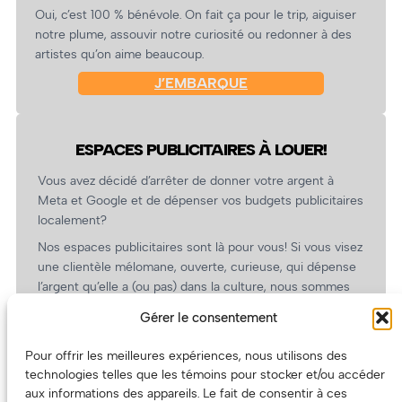
Oui, c’est 100 % bénévole. On fait ça pour le trip, aiguiser
notre plume, assouvir notre curiosité ou redonner à des
artistes qu’on aime beaucoup.
J’EMBARQUE
ESPACES PUBLICITAIRES À LOUER!
Vous avez décidé d’arrêter de donner votre argent à
Meta et Google et de dépenser vos budgets publicitaires
localement?
Nos espaces publicitaires sont là pour vous! Si vous visez
une clientèle mélomane, ouverte, curieuse, qui dépense
l’argent qu’elle a (ou pas) dans la culture, nous sommes
un partenaire de choix. En plus, on coûte pas cher!
Gérer le consentement
On prépare une grille tarifaire intéressante et on vous
revient.
Pour offrir les meilleures expériences, nous utilisons des
technologies telles que les témoins pour stocker et/ou accéder
(Oui, on va avoir des tarifs spéciaux pour vous, les
aux informations des appareils. Le fait de consentir à ces
artistes!)