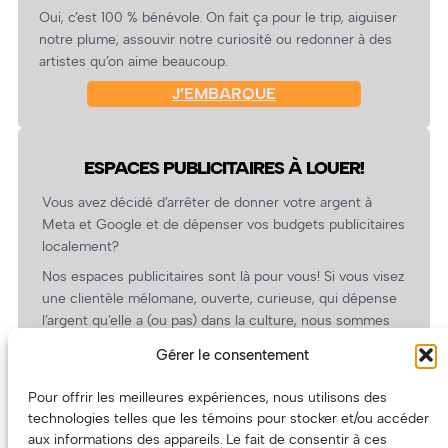
Oui, c’est 100 % bénévole. On fait ça pour le trip, aiguiser
notre plume, assouvir notre curiosité ou redonner à des
artistes qu’on aime beaucoup.
J’EMBARQUE
ESPACES PUBLICITAIRES À LOUER!
Vous avez décidé d’arrêter de donner votre argent à
Meta et Google et de dépenser vos budgets publicitaires
localement?
Nos espaces publicitaires sont là pour vous! Si vous visez
une clientèle mélomane, ouverte, curieuse, qui dépense
l’argent qu’elle a (ou pas) dans la culture, nous sommes
un partenaire de choix. En plus, on coûte pas cher!
Gérer le consentement
On prépare une grille tarifaire intéressante et on vous
revient.
Pour offrir les meilleures expériences, nous utilisons des
technologies telles que les témoins pour stocker et/ou accéder
(Oui, on va avoir des tarifs spéciaux pour vous, les
aux informations des appareils. Le fait de consentir à ces
artistes!)