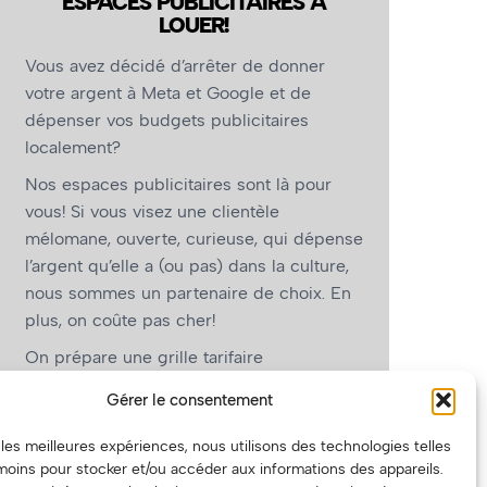
ESPACES PUBLICITAIRES À
LOUER!
Vous avez décidé d’arrêter de donner
votre argent à Meta et Google et de
dépenser vos budgets publicitaires
localement?
Nos espaces publicitaires sont là pour
vous! Si vous visez une clientèle
mélomane, ouverte, curieuse, qui dépense
l’argent qu’elle a (ou pas) dans la culture,
nous sommes un partenaire de choix. En
plus, on coûte pas cher!
On prépare une grille tarifaire
intéressante et on vous revient.
Gérer le consentement
(Oui, on va avoir des tarifs spéciaux pour
r les meilleures expériences, nous utilisons des technologies telles
vous, les artistes!)
moins pour stocker et/ou accéder aux informations des appareils.