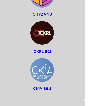
CHYZ 94,3
CKRL 89,1
CKIA 88,3