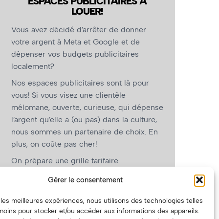
ESPACES PUBLICITAIRES À
LOUER!
Vous avez décidé d’arrêter de donner
votre argent à Meta et Google et de
dépenser vos budgets publicitaires
localement?
Nos espaces publicitaires sont là pour
vous! Si vous visez une clientèle
mélomane, ouverte, curieuse, qui dépense
l’argent qu’elle a (ou pas) dans la culture,
nous sommes un partenaire de choix. En
plus, on coûte pas cher!
On prépare une grille tarifaire
intéressante et on vous revient.
Gérer le consentement
(Oui, on va avoir des tarifs spéciaux pour
r les meilleures expériences, nous utilisons des technologies telles
vous, les artistes!)
moins pour stocker et/ou accéder aux informations des appareils.