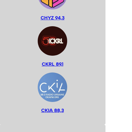
CHYZ 94,3
CKRL 89,1
CKIA 88,3