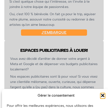
Si c’est quelque chose qui t’intéresse, on t’invite à te
joindre à notre équipe de passionné.es.
Oui, c’est 100 % bénévole. On fait ça pour le trip, aiguiser
notre plume, assouvir notre curiosité ou redonner à des
artistes qu’on aime beaucoup.
J’EMBARQUE
ESPACES PUBLICITAIRES À LOUER!
Vous avez décidé d’arrêter de donner votre argent à
Meta et Google et de dépenser vos budgets publicitaires
localement?
Nos espaces publicitaires sont là pour vous! Si vous visez
une clientèle mélomane, ouverte, curieuse, qui dépense
l’argent qu’elle a (ou pas) dans la culture, nous sommes
un partenaire de choix. En plus, on coûte pas cher!
Gérer le consentement
On prépare une grille tarifaire intéressante et on vous
revient.
Pour offrir les meilleures expériences, nous utilisons des