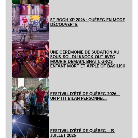
ST-ROCH XP 2026 : QUÉBEC EN MODE
DÉCOUVERTE
UNE CÉRÉMONIE DE SUDATION AU
SOUS-SOL DU KNOCK-OUT AVEC
MOURIR DEMAIN, BHATT, GROS
ENFANT MORT ET APPLE OF BASILISK
FESTIVAL D’ÉTÉ DE QUÉBEC 2026 –
UN P’TIT BILAN PERSONNEL…
FESTIVAL D’ÉTÉ DE QUÉBEC – 19
JUILLET 2026