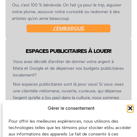
Oui, c’est 100 % bénévole. On fait ça pour le trip, aiguiser
notre plume, assouvir notre curiosité ou redonner à des
artistes qu’on aime beaucoup.
J’EMBARQUE
ESPACES PUBLICITAIRES À LOUER!
Vous avez décidé d’arrêter de donner votre argent à
Meta et Google et de dépenser vos budgets publicitaires
localement?
Nos espaces publicitaires sont là pour vous! Si vous visez
une clientèle mélomane, ouverte, curieuse, qui dépense
l’argent qu’elle a (ou pas) dans la culture, nous sommes
un partenaire de choix. En plus, on coûte pas cher!
Gérer le consentement
On prépare une grille tarifaire intéressante et on vous
revient.
Pour offrir les meilleures expériences, nous utilisons des
technologies telles que les témoins pour stocker et/ou accéder
(Oui, on va avoir des tarifs spéciaux pour vous, les
aux informations des appareils. Le fait de consentir à ces
artistes!)