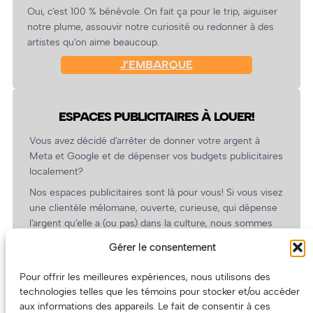
Oui, c’est 100 % bénévole. On fait ça pour le trip, aiguiser
notre plume, assouvir notre curiosité ou redonner à des
artistes qu’on aime beaucoup.
J’EMBARQUE
ESPACES PUBLICITAIRES À LOUER!
Vous avez décidé d’arrêter de donner votre argent à
Meta et Google et de dépenser vos budgets publicitaires
localement?
Nos espaces publicitaires sont là pour vous! Si vous visez
une clientèle mélomane, ouverte, curieuse, qui dépense
l’argent qu’elle a (ou pas) dans la culture, nous sommes
un partenaire de choix. En plus, on coûte pas cher!
Gérer le consentement
On prépare une grille tarifaire intéressante et on vous
revient.
Pour offrir les meilleures expériences, nous utilisons des
technologies telles que les témoins pour stocker et/ou accéder
(Oui, on va avoir des tarifs spéciaux pour vous, les
aux informations des appareils. Le fait de consentir à ces
artistes!)