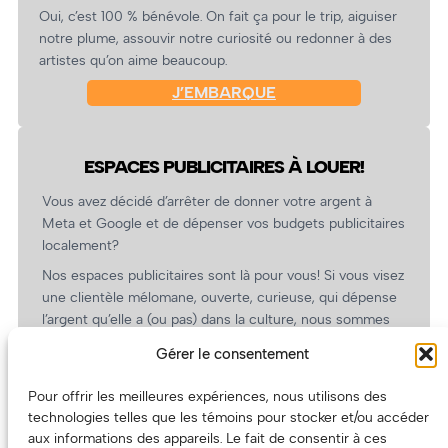
Oui, c’est 100 % bénévole. On fait ça pour le trip, aiguiser
notre plume, assouvir notre curiosité ou redonner à des
artistes qu’on aime beaucoup.
J’EMBARQUE
ESPACES PUBLICITAIRES À LOUER!
Vous avez décidé d’arrêter de donner votre argent à
Meta et Google et de dépenser vos budgets publicitaires
localement?
Nos espaces publicitaires sont là pour vous! Si vous visez
une clientèle mélomane, ouverte, curieuse, qui dépense
l’argent qu’elle a (ou pas) dans la culture, nous sommes
un partenaire de choix. En plus, on coûte pas cher!
Gérer le consentement
On prépare une grille tarifaire intéressante et on vous
revient.
Pour offrir les meilleures expériences, nous utilisons des
technologies telles que les témoins pour stocker et/ou accéder
(Oui, on va avoir des tarifs spéciaux pour vous, les
aux informations des appareils. Le fait de consentir à ces
artistes!)