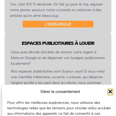
Oui, c’est 100 % bénévole. On fait ça pour le trip, aiguiser
notre plume, assouvir notre curiosité ou redonner à des
artistes qu’on aime beaucoup.
J’EMBARQUE
ESPACES PUBLICITAIRES À LOUER!
Vous avez décidé d’arrêter de donner votre argent à
Meta et Google et de dépenser vos budgets publicitaires
localement?
Nos espaces publicitaires sont là pour vous! Si vous visez
une clientèle mélomane, ouverte, curieuse, qui dépense
l’argent qu’elle a (ou pas) dans la culture, nous sommes
un partenaire de choix. En plus, on coûte pas cher!
Gérer le consentement
On prépare une grille tarifaire intéressante et on vous
revient.
Pour offrir les meilleures expériences, nous utilisons des
technologies telles que les témoins pour stocker et/ou accéder
(Oui, on va avoir des tarifs spéciaux pour vous, les
aux informations des appareils. Le fait de consentir à ces
artistes!)