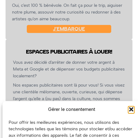
Oui, c’est 100 % bénévole. On fait ça pour le trip, aiguiser
notre plume, assouvir notre curiosité ou redonner à des
artistes qu’on aime beaucoup.
J’EMBARQUE
ESPACES PUBLICITAIRES À LOUER!
Vous avez décidé d’arrêter de donner votre argent à
Meta et Google et de dépenser vos budgets publicitaires
localement?
Nos espaces publicitaires sont là pour vous! Si vous visez
une clientèle mélomane, ouverte, curieuse, qui dépense
l’argent qu’elle a (ou pas) dans la culture, nous sommes
un partenaire de choix. En plus, on coûte pas cher!
Gérer le consentement
On prépare une grille tarifaire intéressante et on vous
revient.
Pour offrir les meilleures expériences, nous utilisons des
technologies telles que les témoins pour stocker et/ou accéder
(Oui, on va avoir des tarifs spéciaux pour vous, les
aux informations des appareils. Le fait de consentir à ces
artistes!)