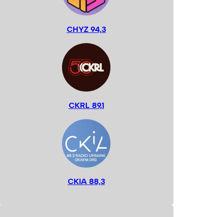
CHYZ 94,3
CKRL 89,1
CKIA 88,3