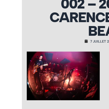
002 – 2
CARENCE
BE
7 JUILLET 