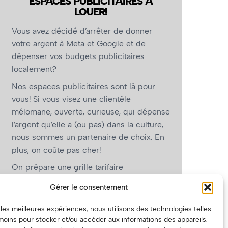
ESPACES PUBLICITAIRES À
LOUER!
Vous avez décidé d’arrêter de donner
votre argent à Meta et Google et de
dépenser vos budgets publicitaires
localement?
Nos espaces publicitaires sont là pour
vous! Si vous visez une clientèle
mélomane, ouverte, curieuse, qui dépense
l’argent qu’elle a (ou pas) dans la culture,
nous sommes un partenaire de choix. En
plus, on coûte pas cher!
On prépare une grille tarifaire
intéressante et on vous revient.
Gérer le consentement
(Oui, on va avoir des tarifs spéciaux pour
r les meilleures expériences, nous utilisons des technologies telles
vous, les artistes!)
moins pour stocker et/ou accéder aux informations des appareils.