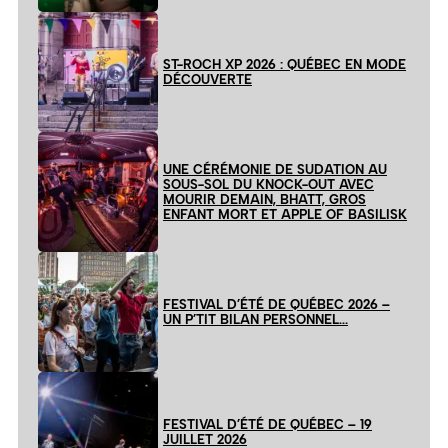
ST-ROCH XP 2026 : QUÉBEC EN MODE
DÉCOUVERTE
UNE CÉRÉMONIE DE SUDATION AU
SOUS-SOL DU KNOCK-OUT AVEC
MOURIR DEMAIN, BHATT, GROS
ENFANT MORT ET APPLE OF BASILISK
FESTIVAL D’ÉTÉ DE QUÉBEC 2026 –
UN P’TIT BILAN PERSONNEL…
FESTIVAL D’ÉTÉ DE QUÉBEC – 19
JUILLET 2026