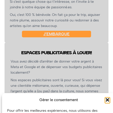
Si c’est quelque chose qui t’intéresse, on t’invite à te
joindre à notre équipe de passionné.es.
Oui, c’est 100 % bénévole. On fait ça pour le trip, aiguiser
notre plume, assouvir notre curiosité ou redonner à des
artistes qu’on aime beaucoup.
J’EMBARQUE
ESPACES PUBLICITAIRES À LOUER!
Vous avez décidé d’arrêter de donner votre argent à
Meta et Google et de dépenser vos budgets publicitaires
localement?
Nos espaces publicitaires sont là pour vous! Si vous visez
une clientèle mélomane, ouverte, curieuse, qui dépense
l’argent qu’elle a (ou pas) dans la culture, nous sommes
un partenaire de choix. En plus, on coûte pas cher!
Gérer le consentement
On prépare une grille tarifaire intéressante et on vous
revient.
Pour offrir les meilleures expériences, nous utilisons des