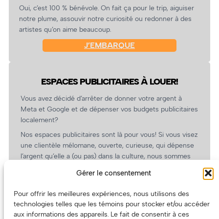
Oui, c’est 100 % bénévole. On fait ça pour le trip, aiguiser
notre plume, assouvir notre curiosité ou redonner à des
artistes qu’on aime beaucoup.
J’EMBARQUE
ESPACES PUBLICITAIRES À LOUER!
Vous avez décidé d’arrêter de donner votre argent à
Meta et Google et de dépenser vos budgets publicitaires
localement?
Nos espaces publicitaires sont là pour vous! Si vous visez
une clientèle mélomane, ouverte, curieuse, qui dépense
l’argent qu’elle a (ou pas) dans la culture, nous sommes
un partenaire de choix. En plus, on coûte pas cher!
Gérer le consentement
On prépare une grille tarifaire intéressante et on vous
revient.
Pour offrir les meilleures expériences, nous utilisons des
technologies telles que les témoins pour stocker et/ou accéder
(Oui, on va avoir des tarifs spéciaux pour vous, les
aux informations des appareils. Le fait de consentir à ces
artistes!)