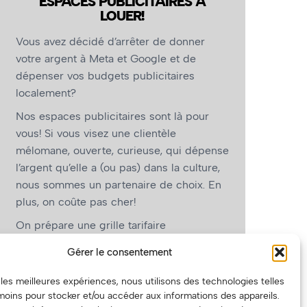
ESPACES PUBLICITAIRES À
LOUER!
Vous avez décidé d’arrêter de donner
votre argent à Meta et Google et de
dépenser vos budgets publicitaires
localement?
Nos espaces publicitaires sont là pour
vous! Si vous visez une clientèle
mélomane, ouverte, curieuse, qui dépense
l’argent qu’elle a (ou pas) dans la culture,
nous sommes un partenaire de choix. En
plus, on coûte pas cher!
On prépare une grille tarifaire
intéressante et on vous revient.
Gérer le consentement
(Oui, on va avoir des tarifs spéciaux pour
r les meilleures expériences, nous utilisons des technologies telles
vous, les artistes!)
moins pour stocker et/ou accéder aux informations des appareils.