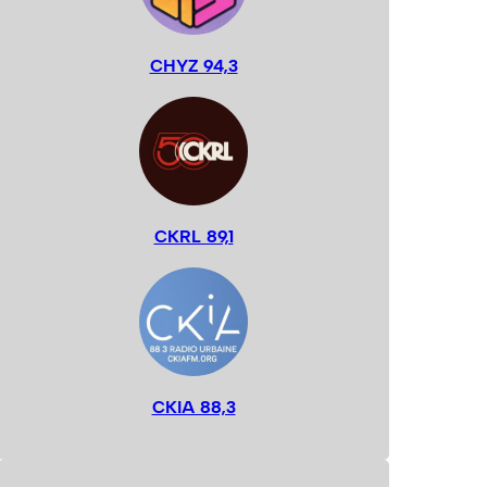
CHYZ 94,3
CKRL 89,1
CKIA 88,3