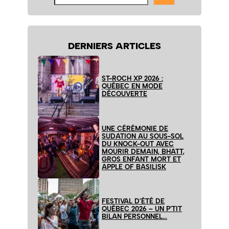
le
site
DERNIERS ARTICLES
ST-ROCH XP 2026 :
QUÉBEC EN MODE
DÉCOUVERTE
UNE CÉRÉMONIE DE
SUDATION AU SOUS-SOL
DU KNOCK-OUT AVEC
MOURIR DEMAIN, BHATT,
GROS ENFANT MORT ET
APPLE OF BASILISK
FESTIVAL D’ÉTÉ DE
QUÉBEC 2026 – UN P’TIT
BILAN PERSONNEL…