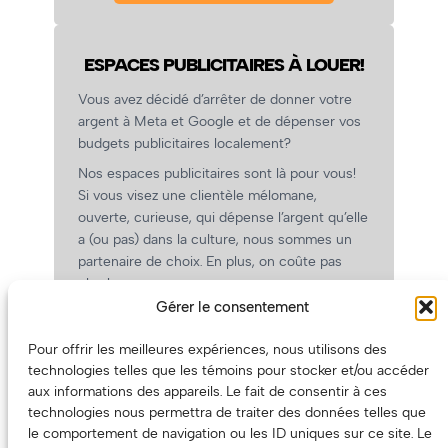
ESPACES PUBLICITAIRES À LOUER!
Vous avez décidé d’arrêter de donner votre
argent à Meta et Google et de dépenser vos
budgets publicitaires localement?
Nos espaces publicitaires sont là pour vous!
Si vous visez une clientèle mélomane,
ouverte, curieuse, qui dépense l’argent qu’elle
a (ou pas) dans la culture, nous sommes un
partenaire de choix. En plus, on coûte pas
cher!
Gérer le consentement
On prépare une grille tarifaire intéressante et
on vous revient.
Pour offrir les meilleures expériences, nous utilisons des
(Oui, on va avoir des tarifs spéciaux pour
technologies telles que les témoins pour stocker et/ou accéder
vous, les artistes!)
aux informations des appareils. Le fait de consentir à ces
technologies nous permettra de traiter des données telles que
le comportement de navigation ou les ID uniques sur ce site. Le